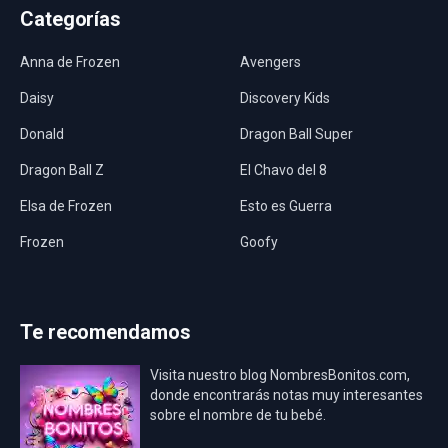
Categorías
Anna de Frozen
Avengers
Daisy
Discovery Kids
Donald
Dragon Ball Super
Dragon Ball Z
El Chavo del 8
Elsa de Frozen
Esto es Guerra
Frozen
Goofy
Harley Quinn
Hawaii
Hombre Araña
Jurassic World
Te recomendamos
La Casa de Papel
LadyBug
Visita nuestro blog NombresBonitos.com,
Los Minions
Los Vengadores
donde encontrarás notas muy interesantes
sobre el nombre de tu bebé.
Mario Bros
Mi Villano Favorito