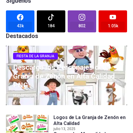
Síguenos
43k
184
802
1.05k
Destacados
FIESTA DE LA GRANJA
Descarga los Personajes de la
Granja de Zenón en Alta Calidad
PNG
MamaFlor
julio 13, 2025
Logos de La Granja de Zenón en
Alta Calidad
julio 13, 2025