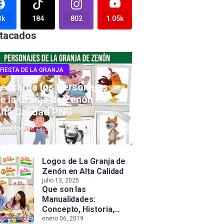
3k
184
802
1.05k
tacados
FIESTA DE LA GRANJA
escarga los Personajes
e la Granja de Zenón en
lta Calidad PNG
amaFlor
julio 13, 2025
Logos de La Granja de
Zenón en Alta Calidad
julio 13, 2025
Que son las
Manualidades:
Concepto, Historia,
Tipos e Importancia
enero 06, 2019