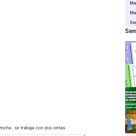
Ma
Ma
Se
Sem
ncha , se trabaja con dos cintas.