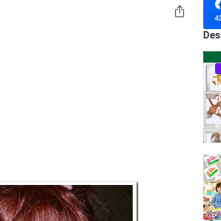
4
Des
D
d
A
M