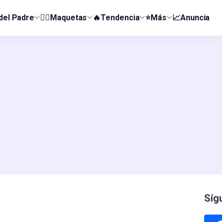
 del Padre
👰‍♀️Maquetas
🔥Tendencia
⭐Más
📈Anuncia
Síg
s