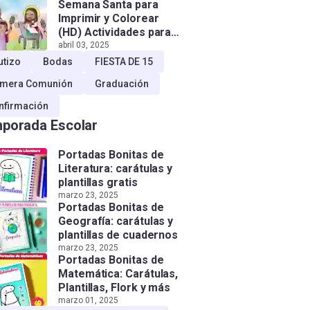
Semana Santa para
Imprimir y Colorear
(HD) Actividades para
Niños!
abril 03, 2025
utizo
Bodas
FIESTA DE 15
imera Comunión
Graduación
nfirmación
porada Escolar
Portadas Bonitas de
Literatura: carátulas y
plantillas gratis
marzo 23, 2025
Portadas Bonitas de
Geografía: carátulas y
plantillas de cuadernos
marzo 23, 2025
Portadas Bonitas de
Matemática: Carátulas,
Plantillas, Flork y más
marzo 01, 2025