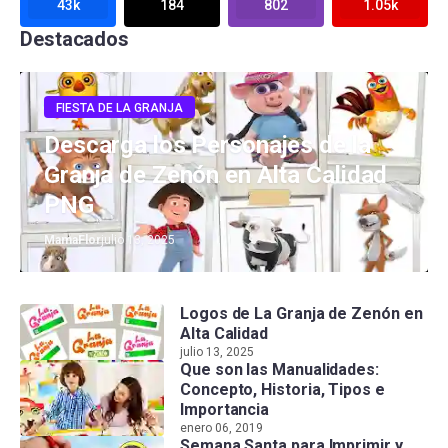
43k
184
802
1.05k
Destacados
FIESTA DE LA GRANJA
Descarga los Personajes de la
Granja de Zenón en Alta Calidad
PNG
MamaFlor
julio 13, 2025
Logos de La Granja de Zenón en
Alta Calidad
julio 13, 2025
Que son las Manualidades:
Concepto, Historia, Tipos e
Importancia
enero 06, 2019
Semana Santa para Imprimir y