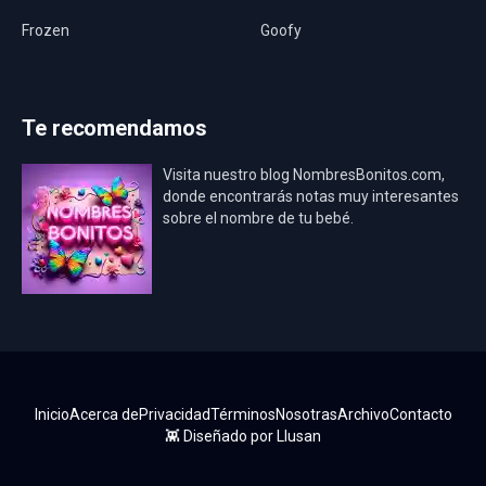
Frozen
Goofy
Harley Quinn
Hawaii
Hombre Araña
Jurassic World
Te recomendamos
La Casa de Papel
LadyBug
Visita nuestro blog NombresBonitos.com,
Los Minions
Los Vengadores
donde encontrarás notas muy interesantes
sobre el nombre de tu bebé.
Mario Bros
Mi Villano Favorito
Mickey Mouse
Mickey Mouse Rey
Osito Aviador
Oso Bebé
Oso Marinero
Oso Rey
Paw Patrol
Peppa Pig
Inicio
Acerca de
Privacidad
Términos
Nosotras
Archivo
Contacto
Pokémon
Pokémon Go
👾 Diseñado por
Llusan
Princesa Sofía
Real Madrid