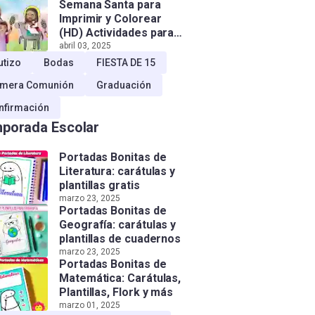
Semana Santa para
Imprimir y Colorear
(HD) Actividades para
Niños!
abril 03, 2025
utizo
Bodas
FIESTA DE 15
imera Comunión
Graduación
nfirmación
porada Escolar
Portadas Bonitas de
Literatura: carátulas y
plantillas gratis
marzo 23, 2025
Portadas Bonitas de
Geografía: carátulas y
plantillas de cuadernos
marzo 23, 2025
Portadas Bonitas de
Matemática: Carátulas,
Plantillas, Flork y más
marzo 01, 2025