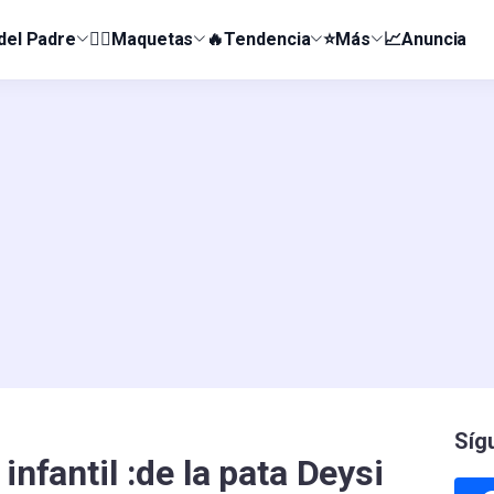
 del Padre
👰‍♀️Maquetas
🔥Tendencia
⭐Más
📈Anuncia
Síg
infantil :de la pata Deysi