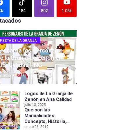
3k
184
802
1.05k
tacados
FIESTA DE LA GRANJA
escarga los Personajes
e la Granja de Zenón en
lta Calidad PNG
amaFlor
julio 13, 2025
Logos de La Granja de
Zenón en Alta Calidad
julio 13, 2025
Que son las
Manualidades:
Concepto, Historia,
Tipos e Importancia
enero 06, 2019