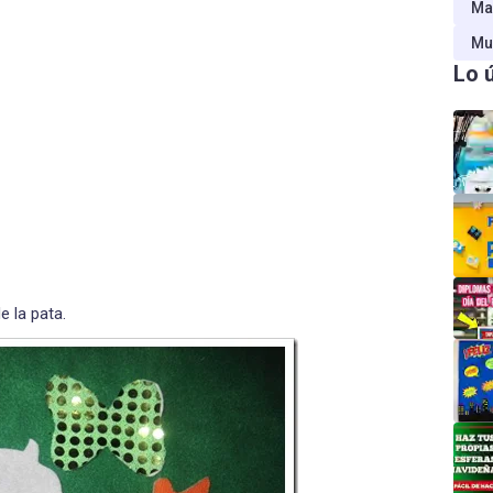
Ma
Mu
Lo 
e la pata.