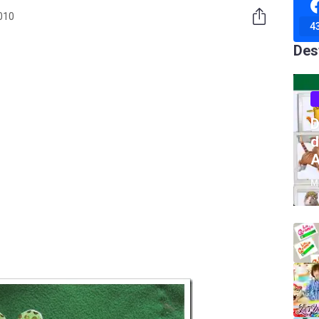
010
4
Des
D
d
A
M