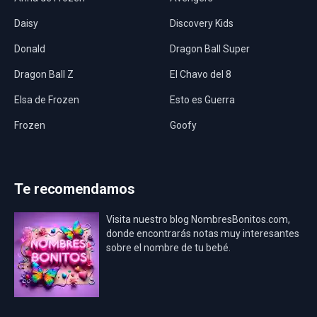
Daisy
Discovery Kids
Donald
Dragon Ball Super
Dragon Ball Z
El Chavo del 8
Elsa de Frozen
Esto es Guerra
Frozen
Goofy
Harley Quinn
Hawaii
Hombre Araña
Jurassic World
Te recomendamos
La Casa de Papel
LadyBug
Visita nuestro blog NombresBonitos.com,
Los Minions
Los Vengadores
donde encontrarás notas muy interesantes
sobre el nombre de tu bebé.
Mario Bros
Mi Villano Favorito
Mickey Mouse
Mickey Mouse Rey
Osito Aviador
Oso Bebé