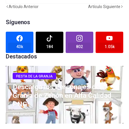
Artículo Anterior
Artículo Siguiente
Síguenos
43k
184
802
1.05k
Destacados
FIESTA DE LA GRANJA
Descarga los Personajes de la
Granja de Zenón en Alta Calidad
PNG
MamaFlor
julio 13, 2025