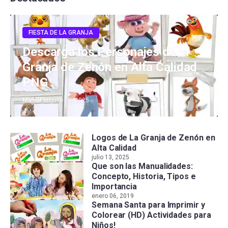
FIESTA DE LA GRANJA
Descarga los Personajes de la
Granja de Zenón en Alta Calidad
PNG
MamaFlor
julio 13, 2025
Logos de La Granja de Zenón en
Alta Calidad
julio 13, 2025
Que son las Manualidades:
Concepto, Historia, Tipos e
Importancia
enero 06, 2019
Semana Santa para Imprimir y
Colorear (HD) Actividades para
Niños!