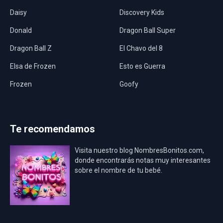
Daisy
Discovery Kids
Donald
Dragon Ball Super
Dragon Ball Z
El Chavo del 8
Elsa de Frozen
Esto es Guerra
Frozen
Goofy
Harley Quinn
Hawaii
Hombre Araña
Jurassic World
Te recomendamos
La Casa de Papel
LadyBug
Visita nuestro blog NombresBonitos.com,
Los Minions
Los Vengadores
donde encontrarás notas muy interesantes
sobre el nombre de tu bebé.
Mario Bros
Mi Villano Favorito
Mickey Mouse
Mickey Mouse Rey
Osito Aviador
Oso Bebé