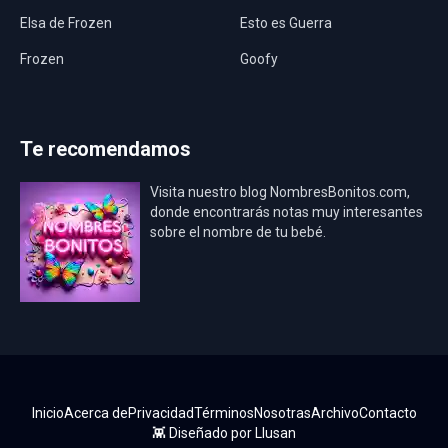
Elsa de Frozen
Esto es Guerra
Frozen
Goofy
Harley Quinn
Hawaii
Hombre Araña
Jurassic World
Te recomendamos
La Casa de Papel
LadyBug
Visita nuestro blog NombresBonitos.com,
Los Minions
Los Vengadores
donde encontrarás notas muy interesantes
sobre el nombre de tu bebé.
Mario Bros
Mi Villano Favorito
Mickey Mouse
Mickey Mouse Rey
Osito Aviador
Oso Bebé
Oso Marinero
Oso Rey
Paw Patrol
Peppa Pig
Inicio
Acerca de
Privacidad
Términos
Nosotras
Archivo
Contacto
Pokémon
Pokémon Go
👾 Diseñado por
Llusan