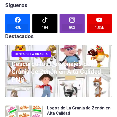
Síguenos
43k
184
802
1.05k
Destacados
FIESTA DE LA GRANJA
Descarga los Personajes de la
Granja de Zenón en Alta Calidad
PNG
MamaFlor
julio 13, 2025
Logos de La Granja de Zenón en
Alta Calidad