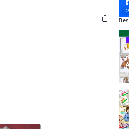
4
Des
D
d
A
M