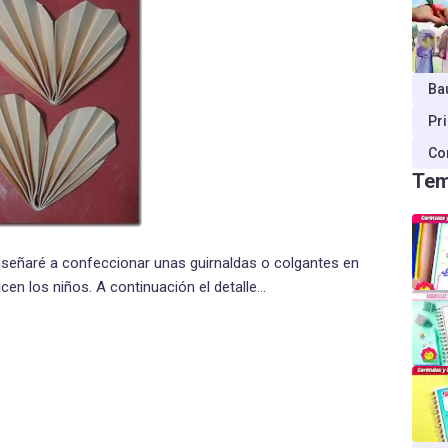
Ba
Pr
Co
Tem
nseñaré a confeccionar unas guirnaldas o colgantes en
icen los niños. A continuación el detalle…