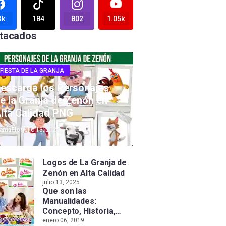
3k
184
802
1.05k
tacados
FIESTA DE LA GRANJA
escarga los Personajes
e la Granja de Zenón en
lta Calidad PNG
amaFlor
julio 13, 2025
Logos de La Granja de
Zenón en Alta Calidad
julio 13, 2025
Que son las
Manualidades:
Concepto, Historia,
Tipos e Importancia
enero 06, 2019