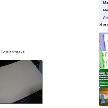
Ma
Ma
Se
Sem
n forma ovalada.