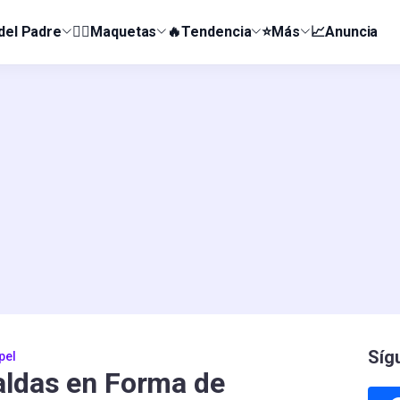
 del Padre
👰‍♀️Maquetas
🔥Tendencia
⭐Más
📈Anuncia
Síg
pel
aldas en Forma de