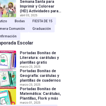
Semana Santa para
Imprimir y Colorear
(HD) Actividades para
Niños!
abril 03, 2025
utizo
Bodas
FIESTA DE 15
imera Comunión
Graduación
nfirmación
porada Escolar
Portadas Bonitas de
Literatura: carátulas y
plantillas gratis
marzo 23, 2025
Portadas Bonitas de
Geografía: carátulas y
plantillas de cuadernos
marzo 23, 2025
Portadas Bonitas de
Matemática: Carátulas,
Plantillas, Flork y más
marzo 01, 2025