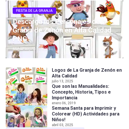
FIESTA DE LA GRANJA
Descarga los Personajes de la
Granja de Zenón en Alta Calidad
PNG
MamaFlor
julio 13, 2025
Logos de La Granja de Zenón en
Alta Calidad
julio 13, 2025
Que son las Manualidades:
Concepto, Historia, Tipos e
Importancia
enero 06, 2019
Semana Santa para Imprimir y
Colorear (HD) Actividades para
Niños!
abril 03, 2025