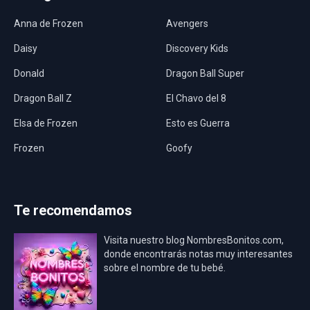
Anna de Frozen
Avengers
Daisy
Discovery Kids
Donald
Dragon Ball Super
Dragon Ball Z
El Chavo del 8
Elsa de Frozen
Esto es Guerra
Frozen
Goofy
Harley Quinn
Hawaii
Hombre Araña
Jurassic World
Te recomendamos
La Casa de Papel
LadyBug
Visita nuestro blog NombresBonitos.com,
Los Minions
Los Vengadores
donde encontrarás notas muy interesantes
sobre el nombre de tu bebé.
Mario Bros
Mi Villano Favorito
Mickey Mouse
Mickey Mouse Rey