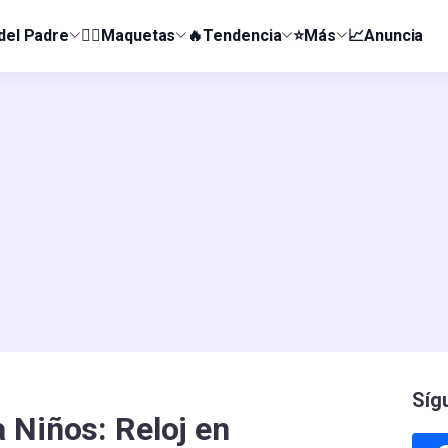
 del Padre
👰‍♀️Maquetas
🔥Tendencia
⭐Más
📈Anuncia
Síg
 Niños: Reloj en