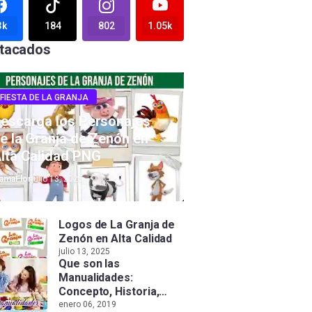
3k
184
802
1.05k
tacados
FIESTA DE LA GRANJA
escarga los Personajes
e la Granja de Zenón en
lta Calidad PNG
amaFlor
julio 13, 2025
Logos de La Granja de
Zenón en Alta Calidad
julio 13, 2025
Que son las
Manualidades:
Concepto, Historia,
Tipos e Importancia
enero 06, 2019