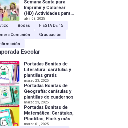
Semana Santa para
Imprimir y Colorear
(HD) Actividades para
Niños!
abril 03, 2025
utizo
Bodas
FIESTA DE 15
imera Comunión
Graduación
nfirmación
porada Escolar
Portadas Bonitas de
Literatura: carátulas y
plantillas gratis
marzo 23, 2025
Portadas Bonitas de
Geografía: carátulas y
plantillas de cuadernos
marzo 23, 2025
Portadas Bonitas de
Matemática: Carátulas,
Plantillas, Flork y más
marzo 01, 2025