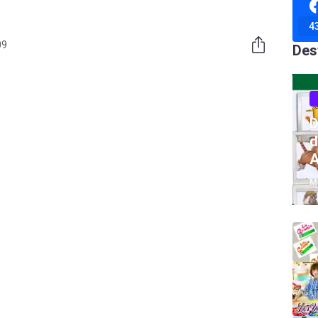
4
09
Des
D
d
A
M