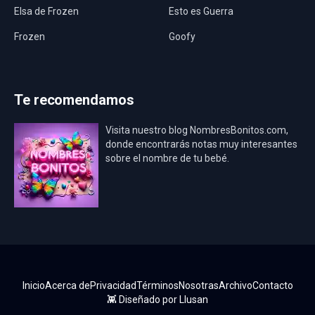
Elsa de Frozen
Esto es Guerra
Frozen
Goofy
Harley Quinn
Hawaii
Hombre Araña
Jurassic World
Te recomendamos
La Casa de Papel
LadyBug
Visita nuestro blog NombresBonitos.com,
Los Minions
Los Vengadores
donde encontrarás notas muy interesantes
sobre el nombre de tu bebé.
Mario Bros
Mi Villano Favorito
Mickey Mouse
Mickey Mouse Rey
Osito Aviador
Oso Bebé
Oso Marinero
Oso Rey
Paw Patrol
Peppa Pig
Inicio
Acerca de
Privacidad
Términos
Nosotras
Archivo
Contacto
Pokémon
Pokémon Go
👾 Diseñado por
Llusan