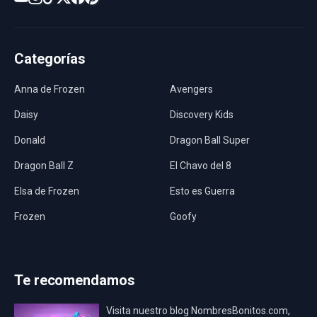
Categorías
Anna de Frozen
Avengers
Daisy
Discovery Kids
Donald
Dragon Ball Super
Dragon Ball Z
El Chavo del 8
Elsa de Frozen
Esto es Guerra
Frozen
Goofy
Harley Quinn
Hawaii
Hombre Araña
Jurassic World
Te recomendamos
La Casa de Papel
LadyBug
Visita nuestro blog NombresBonitos.com,