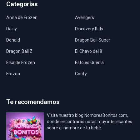
Categorías
Anna de Frozen
Avengers
Daisy
Discovery Kids
Donald
Dragon Ball Super
Dragon Ball Z
El Chavo del 8
Elsa de Frozen
Esto es Guerra
Frozen
Goofy
Harley Quinn
Hawaii
Hombre Araña
Jurassic World
Te recomendamos
La Casa de Papel
LadyBug
Visita nuestro blog NombresBonitos.com,
Los Minions
Los Vengadores
donde encontrarás notas muy interesantes
sobre el nombre de tu bebé.
Mario Bros
Mi Villano Favorito