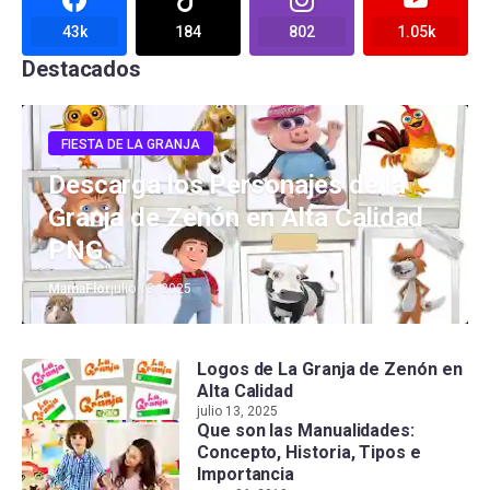
43k
184
802
1.05k
Destacados
FIESTA DE LA GRANJA
Descarga los Personajes de la
Granja de Zenón en Alta Calidad
PNG
MamaFlor
julio 13, 2025
Logos de La Granja de Zenón en
Alta Calidad
julio 13, 2025
Que son las Manualidades:
Concepto, Historia, Tipos e
Importancia