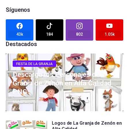
Síguenos
43k
184
802
1.05k
Destacados
FIESTA DE LA GRANJA
Descarga los Personajes de la
Granja de Zenón en Alta Calidad
PNG
MamaFlor
julio 13, 2025
Logos de La Granja de Zenón en
Alta Calidad