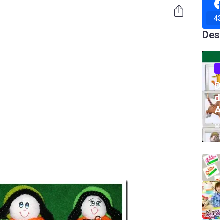
4
Des
D
d
A
M