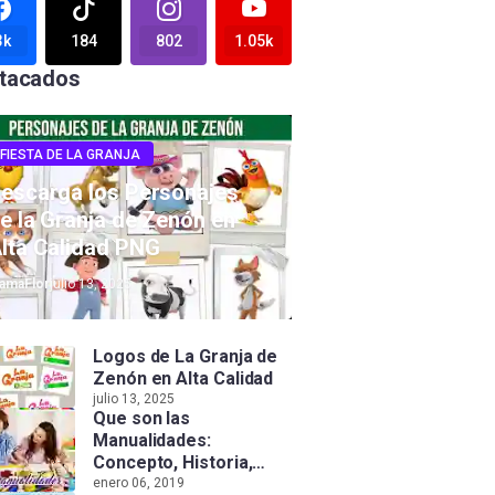
3k
184
802
1.05k
tacados
FIESTA DE LA GRANJA
escarga los Personajes
e la Granja de Zenón en
lta Calidad PNG
amaFlor
julio 13, 2025
Logos de La Granja de
Zenón en Alta Calidad
julio 13, 2025
Que son las
Manualidades:
Concepto, Historia,
Tipos e Importancia
enero 06, 2019