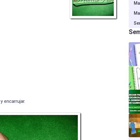
Ma
Ma
Se
Sem
y encarrujar.