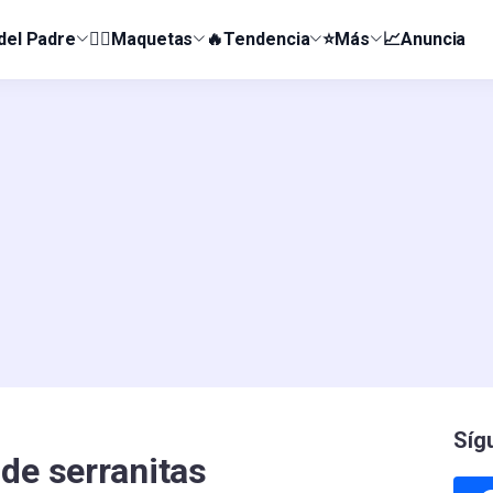
 del Padre
👰‍♀️Maquetas
🔥Tendencia
⭐Más
📈Anuncia
Síg
de serranitas