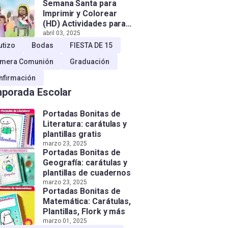
Semana Santa para
Imprimir y Colorear
(HD) Actividades para
Niños!
abril 03, 2025
utizo
Bodas
FIESTA DE 15
imera Comunión
Graduación
nfirmación
porada Escolar
Portadas Bonitas de
Literatura: carátulas y
plantillas gratis
marzo 23, 2025
Portadas Bonitas de
Geografía: carátulas y
plantillas de cuadernos
marzo 23, 2025
Portadas Bonitas de
Matemática: Carátulas,
Plantillas, Flork y más
marzo 01, 2025