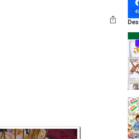
4
Des
D
d
A
M