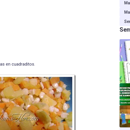
Ma
Ma
Se
Sem
las en cuadraditos.