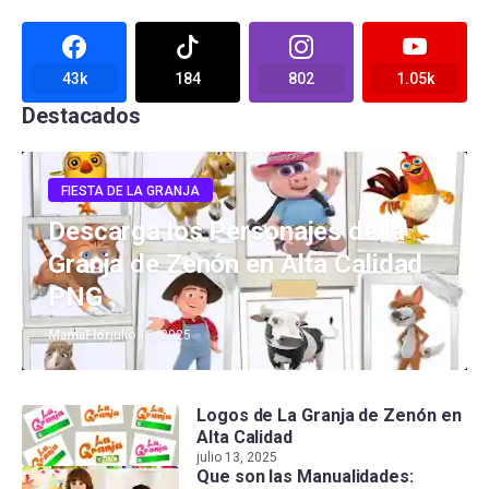
43k
184
802
1.05k
Destacados
FIESTA DE LA GRANJA
Descarga los Personajes de la
Granja de Zenón en Alta Calidad
PNG
MamaFlor
julio 13, 2025
Logos de La Granja de Zenón en
Alta Calidad
julio 13, 2025
Que son las Manualidades: