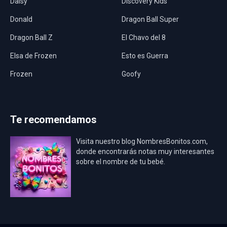
Daisy
Discovery Kids
Donald
Dragon Ball Super
Dragon Ball Z
El Chavo del 8
Elsa de Frozen
Esto es Guerra
Frozen
Goofy
Harley Quinn
Hawaii
Hombre Araña
Jurassic World
Te recomendamos
La Casa de Papel
LadyBug
Visita nuestro blog NombresBonitos.com,
Los Minions
Los Vengadores
donde encontrarás notas muy interesantes
sobre el nombre de tu bebé.
Mario Bros
Mi Villano Favorito
Mickey Mouse
Mickey Mouse Rey
Osito Aviador
Oso Bebé
Oso Marinero
Oso Rey