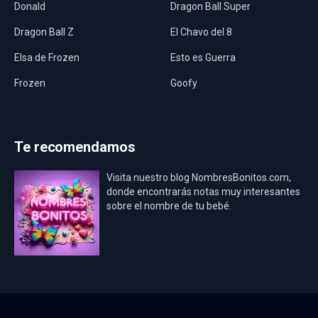
Donald
Dragon Ball Super
Dragon Ball Z
El Chavo del 8
Elsa de Frozen
Esto es Guerra
Frozen
Goofy
Harley Quinn
Hawaii
Hombre Araña
Jurassic World
Te recomendamos
La Casa de Papel
LadyBug
Visita nuestro blog NombresBonitos.com,
Los Minions
Los Vengadores
donde encontrarás notas muy interesantes
sobre el nombre de tu bebé.
Mario Bros
Mi Villano Favorito
Mickey Mouse
Mickey Mouse Rey
Osito Aviador
Oso Bebé
Oso Marinero
Oso Rey
Paw Patrol
Peppa Pig