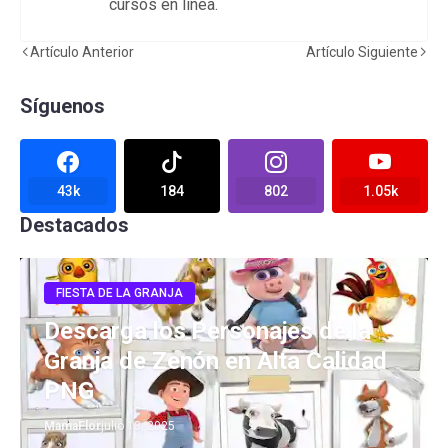
cursos en línea.
Artículo Anterior
Artículo Siguiente
Síguenos
43k
184
802
1.05k
Destacados
FIESTA DE LA GRANJA
Descarga los Personajes de la
Granja de Zenón en Alta Calidad
PNG
MamaFlor
julio 13, 2025