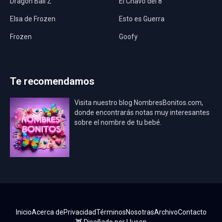
Dragon Ball Z
El Chavo del 8
Elsa de Frozen
Esto es Guerra
Frozen
Goofy
Harley Quinn
Hawaii
Hombre Araña
Jurassic World
Te recomendamos
La Casa de Papel
LadyBug
Visita nuestro blog NombresBonitos.com,
Los Minions
Los Vengadores
donde encontrarás notas muy interesantes
sobre el nombre de tu bebé.
Mario Bros
Mi Villano Favorito
Mickey Mouse
Mickey Mouse Rey
Osito Aviador
Oso Bebé
Oso Marinero
Oso Rey
Paw Patrol
Peppa Pig
Inicio
Acerca de
Privacidad
Términos
Nosotras
Archivo
Contacto
Pokémon
Pokémon Go
👾 Diseñado por
Llusan