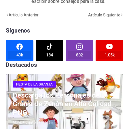
escribir sobre consejos para la casa.
Artículo Anterior
Artículo Siguiente
Síguenos
43k
184
802
1.05k
Destacados
FIESTA DE LA GRANJA
Descarga los Personajes de la
Granja de Zenón en Alta Calidad
PNG
MamaFlor
julio 13, 2025