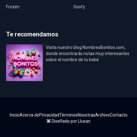
Frozen
Goofy
Harley Quinn
Hawaii
Hombre Araña
Jurassic World
Te recomendamos
La Casa de Papel
LadyBug
Visita nuestro blog NombresBonitos.com,
Los Minions
Los Vengadores
donde encontrarás notas muy interesantes
sobre el nombre de tu bebé.
Mario Bros
Mi Villano Favorito
Mickey Mouse
Mickey Mouse Rey
Osito Aviador
Oso Bebé
Oso Marinero
Oso Rey
Paw Patrol
Peppa Pig
Inicio
Acerca de
Privacidad
Términos
Nosotras
Archivo
Contacto
Pokémon
Pokémon Go
👾 Diseñado por
Llusan
Princesa Sofía
Real Madrid