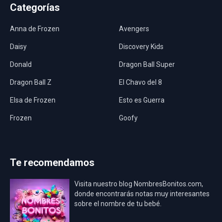
Categorías
Anna de Frozen
Avengers
Daisy
Discovery Kids
Donald
Dragon Ball Super
Dragon Ball Z
El Chavo del 8
Elsa de Frozen
Esto es Guerra
Frozen
Goofy
Harley Quinn
Hawaii
Hombre Araña
Jurassic World
Te recomendamos
La Casa de Papel
LadyBug
Visita nuestro blog NombresBonitos.com,
Los Minions
Los Vengadores
donde encontrarás notas muy interesantes
sobre el nombre de tu bebé.
Mario Bros
Mi Villano Favorito