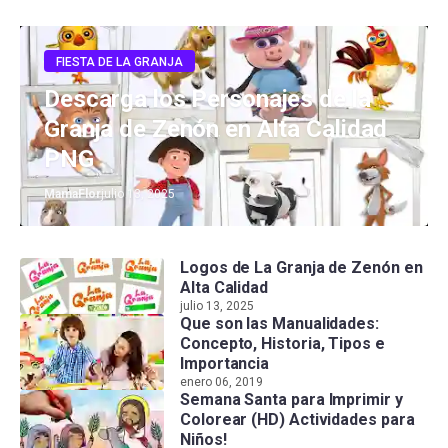
FIESTA DE LA GRANJA
Descarga los Personajes de la
Granja de Zenón en Alta Calidad
PNG
MamaFlor
julio 13, 2025
Logos de La Granja de Zenón en
Alta Calidad
julio 13, 2025
Que son las Manualidades:
Concepto, Historia, Tipos e
Importancia
enero 06, 2019
Semana Santa para Imprimir y
Colorear (HD) Actividades para
Niños!