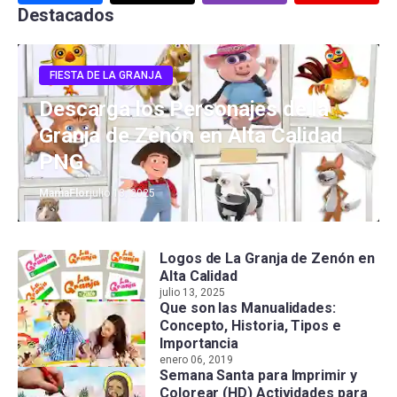
Destacados
FIESTA DE LA GRANJA
Descarga los Personajes de la
Granja de Zenón en Alta Calidad
PNG
MamaFlor
julio 13, 2025
Logos de La Granja de Zenón en
Alta Calidad
julio 13, 2025
Que son las Manualidades:
Concepto, Historia, Tipos e
Importancia
enero 06, 2019
Semana Santa para Imprimir y
Colorear (HD) Actividades para