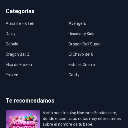
Categorías
Anna de Frozen
Avengers
Daisy
Discovery Kids
Donald
Dragon Ball Super
Dragon Ball Z
El Chavo del 8
Elsa de Frozen
Esto es Guerra
Frozen
Goofy
Harley Quinn
Hawaii
Hombre Araña
Jurassic World
Te recomendamos
La Casa de Papel
LadyBug
Visita nuestro blog NombresBonitos.com,
Los Minions
Los Vengadores
donde encontrarás notas muy interesantes
sobre el nombre de tu bebé.
Mario Bros
Mi Villano Favorito