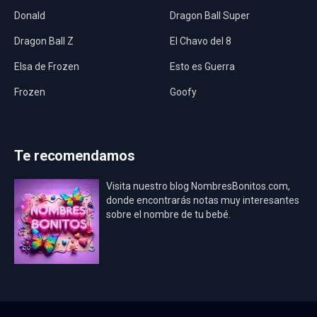
Donald
Dragon Ball Super
Dragon Ball Z
El Chavo del 8
Elsa de Frozen
Esto es Guerra
Frozen
Goofy
Harley Quinn
Hawaii
Hombre Araña
Jurassic World
Te recomendamos
La Casa de Papel
LadyBug
Visita nuestro blog NombresBonitos.com,
Los Minions
Los Vengadores
donde encontrarás notas muy interesantes
sobre el nombre de tu bebé.
Mario Bros
Mi Villano Favorito
Mickey Mouse
Mickey Mouse Rey
Osito Aviador
Oso Bebé
Oso Marinero
Oso Rey