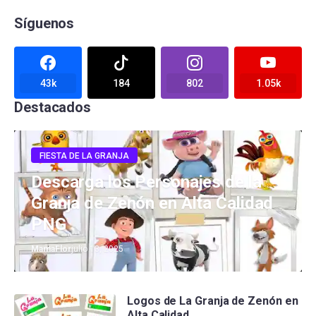
Síguenos
43k
184
802
1.05k
Destacados
FIESTA DE LA GRANJA
Descarga los Personajes de la
Granja de Zenón en Alta Calidad
PNG
MamaFlor
julio 13, 2025
Logos de La Granja de Zenón en
Alta Calidad