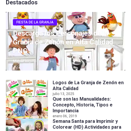
Destacados
FIESTA DE LA GRANJA
Descarga los Personajes de la
Granja de Zenón en Alta Calidad
PNG
MamaFlor
julio 13, 2025
Logos de La Granja de Zenón en
Alta Calidad
julio 13, 2025
Que son las Manualidades:
Concepto, Historia, Tipos e
Importancia
enero 06, 2019
Semana Santa para Imprimir y
Colorear (HD) Actividades para