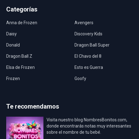
Categorías
Anna de Frozen
Avengers
Daisy
Discovery Kids
Donald
Dragon Ball Super
Dragon Ball Z
El Chavo del 8
Elsa de Frozen
Esto es Guerra
Frozen
Goofy
Harley Quinn
Hawaii
Hombre Araña
Jurassic World
Te recomendamos
La Casa de Papel
LadyBug
Visita nuestro blog NombresBonitos.com,
Los Minions
Los Vengadores
donde encontrarás notas muy interesantes
sobre el nombre de tu bebé.
Mario Bros
Mi Villano Favorito