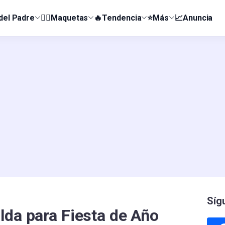
 del Padre
👰‍♀️Maquetas
🔥Tendencia
⭐Más
📈Anuncia
Síg
lda para Fiesta de Año