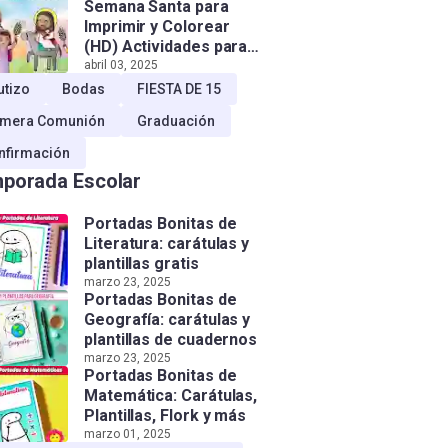
Semana Santa para
Imprimir y Colorear
(HD) Actividades para
Niños!
abril 03, 2025
utizo
Bodas
FIESTA DE 15
imera Comunión
Graduación
nfirmación
porada Escolar
Portadas Bonitas de
Literatura: carátulas y
plantillas gratis
marzo 23, 2025
Portadas Bonitas de
Geografía: carátulas y
plantillas de cuadernos
marzo 23, 2025
Portadas Bonitas de
Matemática: Carátulas,
Plantillas, Flork y más
marzo 01, 2025