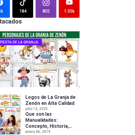
3k
184
802
1.05k
tacados
FIESTA DE LA GRANJA
escarga los Personajes
e la Granja de Zenón en
lta Calidad PNG
amaFlor
julio 13, 2025
Logos de La Granja de
Zenón en Alta Calidad
julio 13, 2025
Que son las
Manualidades:
Concepto, Historia,
Tipos e Importancia
enero 06, 2019