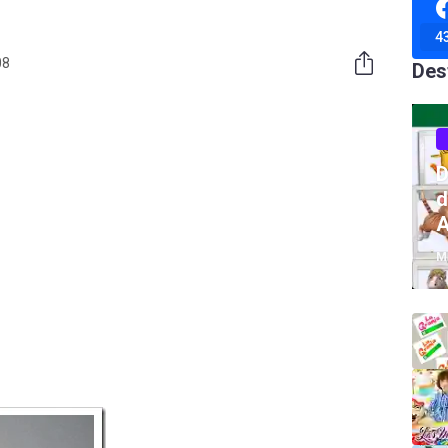
4
08
Des
D
d
A
M