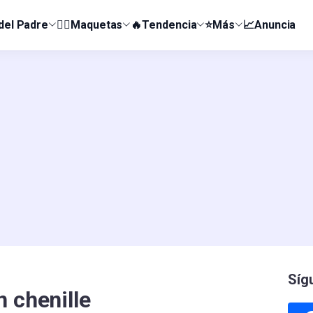
 del Padre
👰‍♀️Maquetas
🔥Tendencia
⭐Más
📈Anuncia
Síg
 chenille