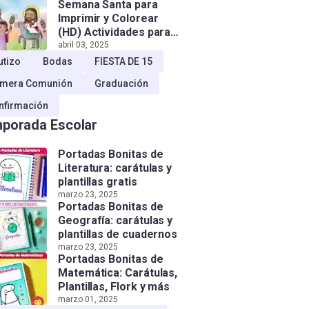
Semana Santa para
Imprimir y Colorear
(HD) Actividades para
Niños!
abril 03, 2025
utizo
Bodas
FIESTA DE 15
imera Comunión
Graduación
nfirmación
porada Escolar
Portadas Bonitas de
Literatura: carátulas y
plantillas gratis
marzo 23, 2025
Portadas Bonitas de
Geografía: carátulas y
plantillas de cuadernos
marzo 23, 2025
Portadas Bonitas de
Matemática: Carátulas,
Plantillas, Flork y más
marzo 01, 2025