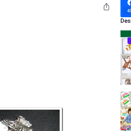
4
Des
D
d
A
M