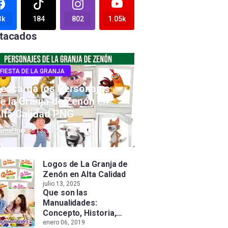
3k
184
802
1.05k
tacados
FIESTA DE LA GRANJA
escarga los Personajes
e la Granja de Zenón en
lta Calidad PNG
amaFlor
julio 13, 2025
Logos de La Granja de
Zenón en Alta Calidad
julio 13, 2025
Que son las
Manualidades:
Concepto, Historia,
Tipos e Importancia
enero 06, 2019