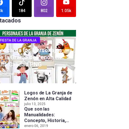
3k
184
802
1.05k
tacados
FIESTA DE LA GRANJA
escarga los Personajes
e la Granja de Zenón en
lta Calidad PNG
amaFlor
julio 13, 2025
Logos de La Granja de
Zenón en Alta Calidad
julio 13, 2025
Que son las
Manualidades:
Concepto, Historia,
Tipos e Importancia
enero 06, 2019