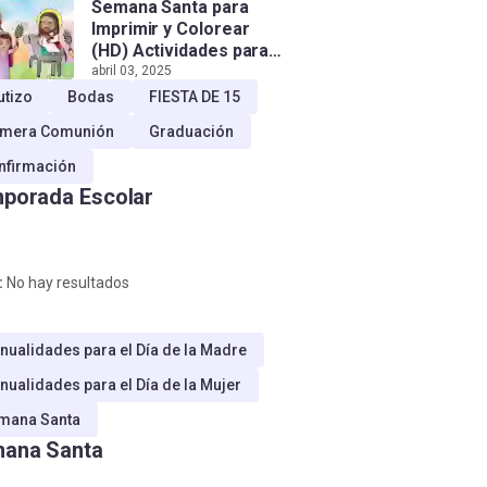
Semana Santa para
Imprimir y Colorear
(HD) Actividades para
Niños!
abril 03, 2025
utizo
Bodas
FIESTA DE 15
imera Comunión
Graduación
nfirmación
porada Escolar
:
No hay resultados
nualidades para el Día de la Madre
nualidades para el Día de la Mujer
mana Santa
ana Santa