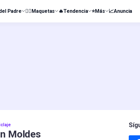
 del Padre
👰‍♀️Maquetas
🔥Tendencia
⭐Más
📈Anuncia
Síg
claje
on Moldes