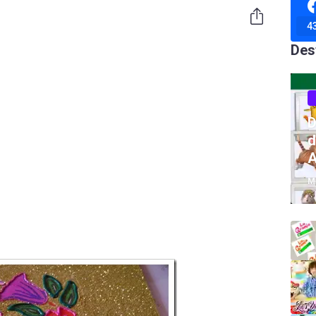
4
Des
D
d
A
M