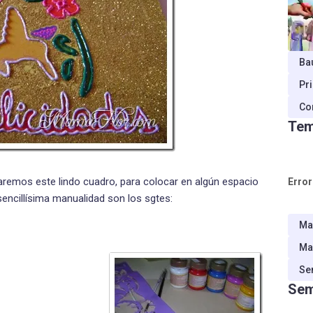
Ba
Pr
Co
Tem
aremos este lindo cuadro, para colocar en algún espacio
Error
encillísima manualidad son los sgtes:
Ma
Ma
Se
Sem