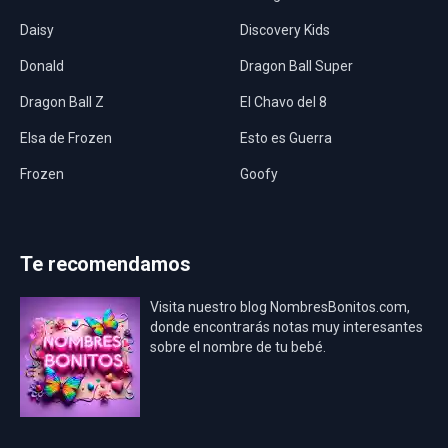
Daisy
Discovery Kids
Donald
Dragon Ball Super
Dragon Ball Z
El Chavo del 8
Elsa de Frozen
Esto es Guerra
Frozen
Goofy
Harley Quinn
Hawaii
Hombre Araña
Jurassic World
Te recomendamos
La Casa de Papel
LadyBug
Visita nuestro blog NombresBonitos.com,
Los Minions
Los Vengadores
donde encontrarás notas muy interesantes
sobre el nombre de tu bebé.
Mario Bros
Mi Villano Favorito
Mickey Mouse
Mickey Mouse Rey
Osito Aviador
Oso Bebé