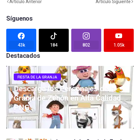
Artículo Anterior
Artículo Siguiente
Síguenos
43k
184
802
1.05k
Destacados
FIESTA DE LA GRANJA
Descarga los Personajes de la
Granja de Zenón en Alta Calidad
PNG
MamaFlor
julio 13, 2025