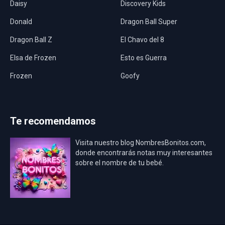
Daisy
Discovery Kids
Donald
Dragon Ball Super
Dragon Ball Z
El Chavo del 8
Elsa de Frozen
Esto es Guerra
Frozen
Goofy
Harley Quinn
Hawaii
Hombre Araña
Jurassic World
Te recomendamos
La Casa de Papel
LadyBug
Visita nuestro blog NombresBonitos.com,
Los Minions
Los Vengadores
donde encontrarás notas muy interesantes
sobre el nombre de tu bebé.
Mario Bros
Mi Villano Favorito
Mickey Mouse
Mickey Mouse Rey
Osito Aviador
Oso Bebé
Oso Marinero
Oso Rey