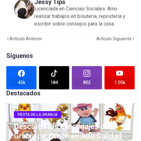
Jessy Tips
Licenciada en Ciencias Sociales. Amo
realizar trabajos en bisutería, repostería y
escribir sobre consejos para la casa.
Artículo Anterior
Artículo Siguiente
Síguenos
43k
184
802
1.05k
Destacados
FIESTA DE LA GRANJA
Descarga los Personajes de la
Granja de Zenón en Alta Calidad