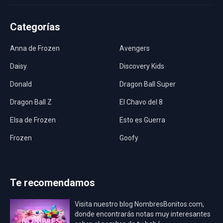
Categorías
Anna de Frozen
Avengers
Daisy
Discovery Kids
Donald
Dragon Ball Super
Dragon Ball Z
El Chavo del 8
Elsa de Frozen
Esto es Guerra
Frozen
Goofy
Harley Quinn
Hawaii
Hombre Araña
Jurassic World
Te recomendamos
La Casa de Papel
LadyBug
Visita nuestro blog NombresBonitos.com,
Los Minions
Los Vengadores
donde encontrarás notas muy interesantes