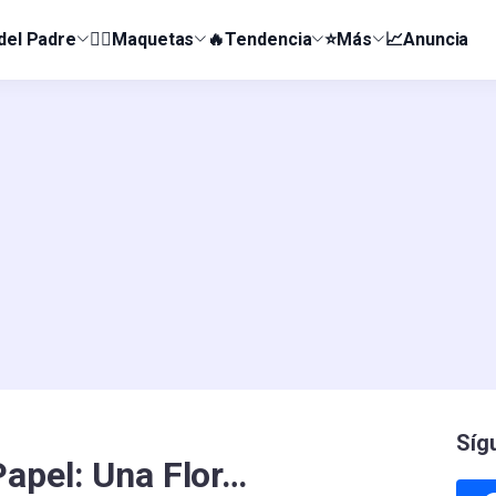
 del Padre
👰‍♀️Maquetas
🔥Tendencia
⭐Más
📈Anuncia
Síg
apel: Una Flor…