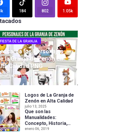
3k
184
802
1.05k
tacados
FIESTA DE LA GRANJA
escarga los Personajes
e la Granja de Zenón en
lta Calidad PNG
amaFlor
julio 13, 2025
Logos de La Granja de
Zenón en Alta Calidad
julio 13, 2025
Que son las
Manualidades:
Concepto, Historia,
Tipos e Importancia
enero 06, 2019