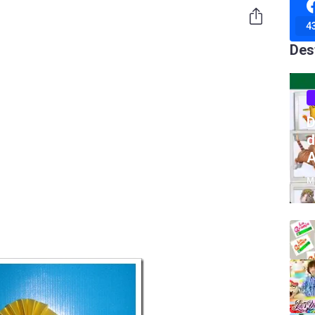
4
Des
D
d
A
M