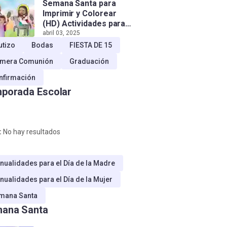
Semana Santa para
Imprimir y Colorear
(HD) Actividades para
Niños!
abril 03, 2025
utizo
Bodas
FIESTA DE 15
imera Comunión
Graduación
nfirmación
porada Escolar
:
No hay resultados
nualidades para el Día de la Madre
nualidades para el Día de la Mujer
mana Santa
ana Santa