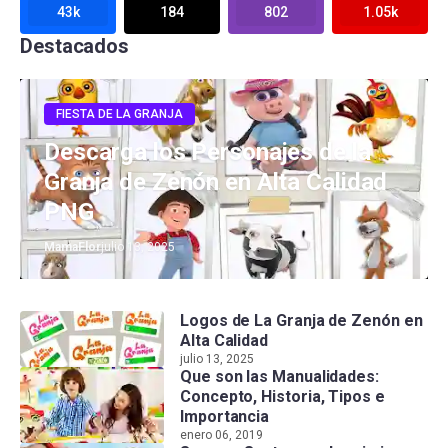
43k
184
802
1.05k
Destacados
FIESTA DE LA GRANJA
Descarga los Personajes de la
Granja de Zenón en Alta Calidad
PNG
MamaFlor
julio 13, 2025
Logos de La Granja de Zenón en
Alta Calidad
julio 13, 2025
Que son las Manualidades:
Concepto, Historia, Tipos e
Importancia
enero 06, 2019