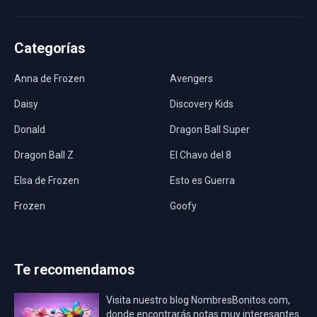
Categorías
Anna de Frozen
Avengers
Daisy
Discovery Kids
Donald
Dragon Ball Super
Dragon Ball Z
El Chavo del 8
Elsa de Frozen
Esto es Guerra
Frozen
Goofy
Harley Quinn
Hawaii
Hombre Araña
Jurassic World
Te recomendamos
La Casa de Papel
LadyBug
Visita nuestro blog NombresBonitos.com,
Los Minions
Los Vengadores
donde encontrarás notas muy interesantes