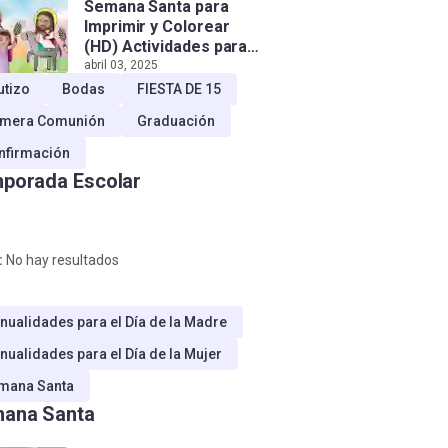
Semana Santa para
Imprimir y Colorear
(HD) Actividades para
Niños!
abril 03, 2025
utizo
Bodas
FIESTA DE 15
imera Comunión
Graduación
nfirmación
porada Escolar
:
No hay resultados
nualidades para el Día de la Madre
nualidades para el Día de la Mujer
mana Santa
ana Santa