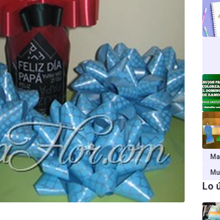
Ma
Mu
Lo 