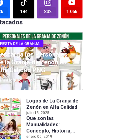
3k
184
802
1.05k
tacados
FIESTA DE LA GRANJA
escarga los Personajes
e la Granja de Zenón en
lta Calidad PNG
amaFlor
julio 13, 2025
Logos de La Granja de
Zenón en Alta Calidad
julio 13, 2025
Que son las
Manualidades:
Concepto, Historia,
Tipos e Importancia
enero 06, 2019