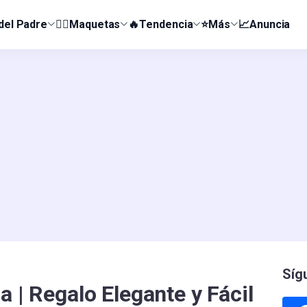
 del Padre
👰‍♀️Maquetas
🔥Tendencia
⭐Más
📈Anuncia
Síg
a | Regalo Elegante y Fácil