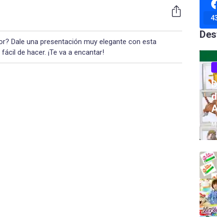
4
Des
icor? Dale una presentación muy elegante con esta
fácil de hacer. ¡Te va a encantar!
D
d
A
M