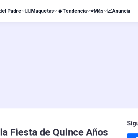
 del Padre
👰‍♀️Maquetas
🔥Tendencia
⭐Más
📈Anuncia
Síg
la Fiesta de Quince Años