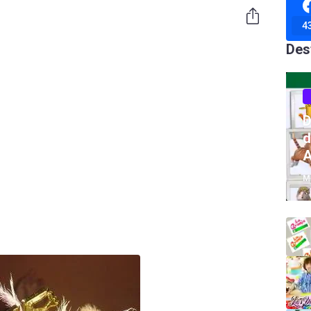
4
Des
D
d
A
M