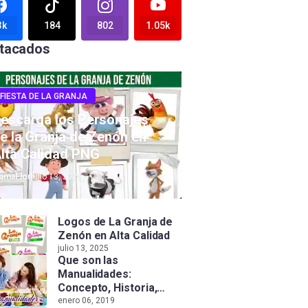
3k
184
802
1.05k
tacados
FIESTA DE LA GRANJA
escarga los Personajes
e la Granja de Zenón en
lta Calidad PNG
amaFlor
julio 13, 2025
Logos de La Granja de
Zenón en Alta Calidad
julio 13, 2025
Que son las
Manualidades:
Concepto, Historia,
Tipos e Importancia
enero 06, 2019