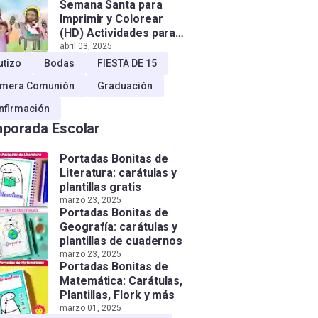
Semana Santa para
Imprimir y Colorear
(HD) Actividades para
Niños!
abril 03, 2025
utizo
Bodas
FIESTA DE 15
imera Comunión
Graduación
nfirmación
porada Escolar
Portadas Bonitas de
Literatura: carátulas y
plantillas gratis
marzo 23, 2025
Portadas Bonitas de
Geografía: carátulas y
plantillas de cuadernos
marzo 23, 2025
Portadas Bonitas de
Matemática: Carátulas,
Plantillas, Flork y más
marzo 01, 2025