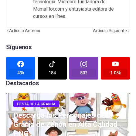
tecnología. Miembro fundadora de
MamaFlor.com y entusiasta editora de
cursos en línea.
Artículo Anterior
Artículo Siguiente
Síguenos
43k
184
802
1.05k
Destacados
FIESTA DE LA GRANJA
Descarga los Personajes de la
Granja de Zenón en Alta Calidad
PNG