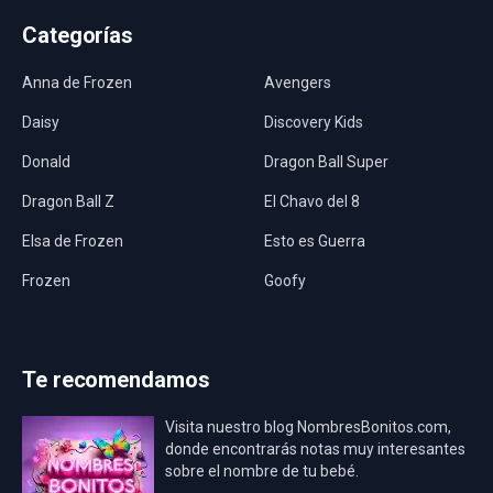
Categorías
Anna de Frozen
Avengers
Daisy
Discovery Kids
Donald
Dragon Ball Super
Dragon Ball Z
El Chavo del 8
Elsa de Frozen
Esto es Guerra
Frozen
Goofy
Harley Quinn
Hawaii
Hombre Araña
Jurassic World
Te recomendamos
La Casa de Papel
LadyBug
Visita nuestro blog NombresBonitos.com,
Los Minions
Los Vengadores
donde encontrarás notas muy interesantes
sobre el nombre de tu bebé.
Mario Bros
Mi Villano Favorito