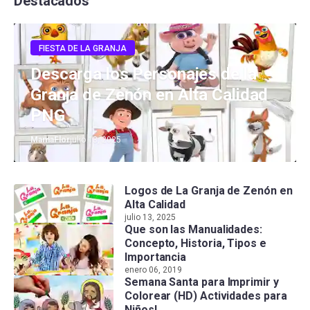
Destacados
FIESTA DE LA GRANJA
Descarga los Personajes de la
Granja de Zenón en Alta Calidad
PNG
MamaFlor
julio 13, 2025
Logos de La Granja de Zenón en
Alta Calidad
julio 13, 2025
Que son las Manualidades:
Concepto, Historia, Tipos e
Importancia
enero 06, 2019
Semana Santa para Imprimir y
Colorear (HD) Actividades para
Niños!