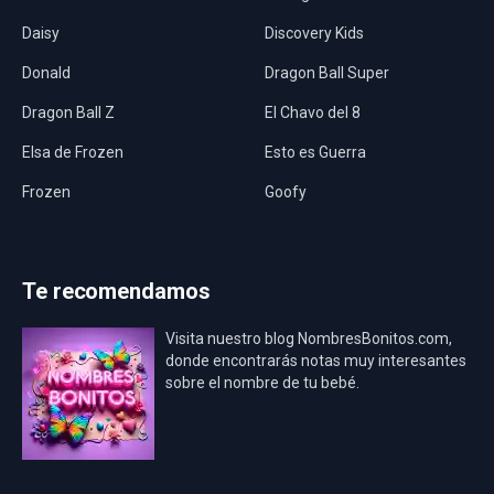
Daisy
Discovery Kids
Donald
Dragon Ball Super
Dragon Ball Z
El Chavo del 8
Elsa de Frozen
Esto es Guerra
Frozen
Goofy
Harley Quinn
Hawaii
Hombre Araña
Jurassic World
Te recomendamos
La Casa de Papel
LadyBug
Visita nuestro blog NombresBonitos.com,
Los Minions
Los Vengadores
donde encontrarás notas muy interesantes
sobre el nombre de tu bebé.
Mario Bros
Mi Villano Favorito
Mickey Mouse
Mickey Mouse Rey
Osito Aviador
Oso Bebé