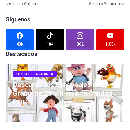
Artículo Anterior
Artículo Siguiente
Síguenos
43k
184
802
1.05k
Destacados
FIESTA DE LA GRANJA
Descarga los Personajes de la
Granja de Zenón en Alta Calidad
PNG
MamaFlor
julio 13, 2025